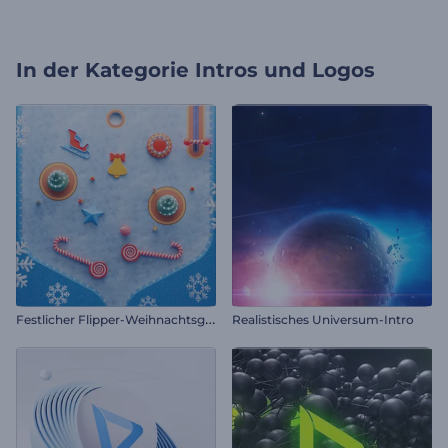
In der Kategorie
Intros und Logos
F
estlicher Flipper-Weihnachtsgruß
Realistisches Universum-Intro