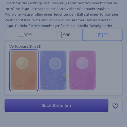
Feiern Sie die Festtage mit unserer „Fröhlichen Weihnachtsmäuse-
Intro“-Vorlage – ein verspieltes Intro voller Weihnachtszauber.
Fröhliche Mäuse rollen einen leuchtenden Ball auf einen funkelnden
Weihnachtsbaum zu und lenken so die Aufmerksamkeit auf Ihr
Logo. Perfekt für Weihnachtsgrüße, Social-Media-Beiträge oder
Weihnachtsaktionen: Dieses Intro bringt festliche Stimmung in
16:9
9:16
1:1
jedes Projekt. Laden Sie Ihr Logo hoch, geben Sie Ihre Nachricht ein
und wählen Sie einen stimmungsvollen Musiktitel. Legen Sie jetzt
Verfügbare Stile
(3)
los und lassen Sie Ihre Marke erstrahlen!
Jetzt Erstellen