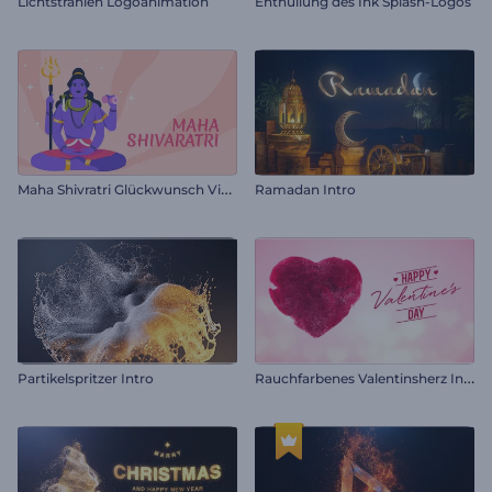
Lichtstrahlen Logoanimation
Enthüllung des Ink Splash-Logos
M
aha Shivratri Glückwunsch Video
Ramadan Intro
R
auchfarbenes Valentinsherz Intro
Partikelspritzer Intro