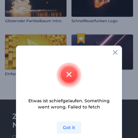
Glitzernder Partikelbaum Intro
Schnellfeuerfunken Logo
E
infache Geometrische Formen Intro
Neon Laserschnitt-Logo
Etwas ist schiefgelaufen. Something
went wrong. Failed to fetch
Zu Renderforest-
Newsletter anmelden
Got it
Gehören Sie zu den Ersten, die unsere