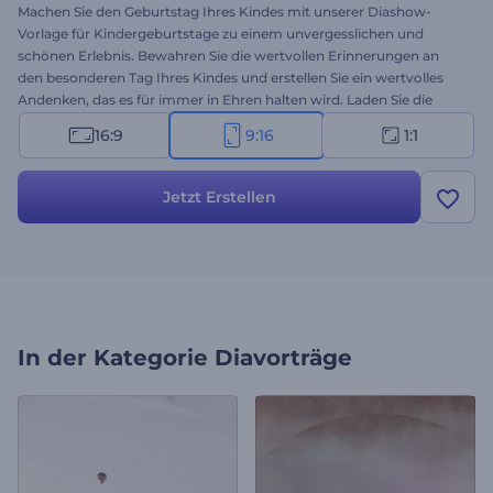
Machen Sie den Geburtstag Ihres Kindes mit unserer Diashow-
Vorlage für Kindergeburtstage zu einem unvergesslichen und
schönen Erlebnis. Bewahren Sie die wertvollen Erinnerungen an
den besonderen Tag Ihres Kindes und erstellen Sie ein wertvolles
Andenken, das es für immer in Ehren halten wird. Laden Sie die
schönsten Fotos und Videos Ihres Kindes hoch, fügen Sie lustige
16:9
9:16
1:1
Untertitel hinzu und sehen Sie zu, wie die Erinnerungen zum Leben
erwachen, begleitet von fröhlicher Musik und leuchtenden Farben.
Es eignet sich perfekt zum Teilen mit Familie und Freunden, zum
Jetzt Erstellen
Posten in den sozialen Medien oder zur Präsentation auf der
Geburtstagsparty selbst und wird allen ein Lächeln ins Gesicht
zaubern. Probieren Sie es jetzt aus und machen Sie die
Geburtstagsfeier Ihres Kindes wirklich unvergesslich!
In der Kategorie
Diavorträge