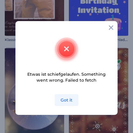
F
arbenfrohe Geburtstagseinladung
Klassische Vintage Diashow
Etwas ist schiefgelaufen. Something
went wrong. Failed to fetch
Got it