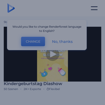
Startseite
Vorlagen
Kindergeburtstag Diashow
Would you like to change Renderforest language
to English?
No, thanks
CHANGE
Kindergeburtstag Diashow
50
Szenen
2K+
Exporte
Flexibel