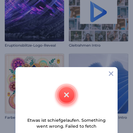
Eruptionsblitze-Logo-Reveal
Gleitrahmen Intro
F
arbenfroher Ramadan-Video-Opener
Wirbelnde kantige Formen Intro
Etwas ist schiefgelaufen. Something
went wrong. Failed to fetch