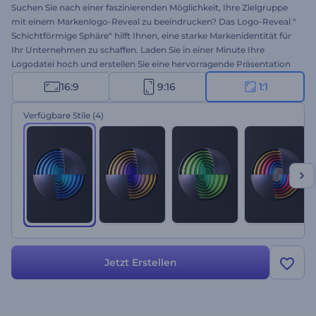
Suchen Sie nach einer faszinierenden Möglichkeit, Ihre Zielgruppe
mit einem Markenlogo-Reveal zu beeindrucken? Das Logo-Reveal "
Schichtförmige Sphäre" hilft Ihnen, eine starke Markenidentität für
Ihr Unternehmen zu schaffen. Laden Sie in einer Minute Ihre
Logodatei hoch und erstellen Sie eine hervorragende Präsentation
für Ihre Projekte. Perfekt geeignet für Firmenwerbung, TV-Spots,
16:9
9:16
1:1
Präsentationseröffnungen und vieles mehr. Erhöhen Sie mit Ihren
kreativen Projektpräsentationen den Bekanntheitsgrad Ihrer Marke.
Verfügbare Stile
(4)
Probieren Sie es jetzt aus!
Jetzt Erstellen