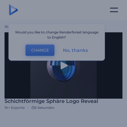
Startseite
Vorlagen
Schichtförmige Sphäre Logo Reveal
Would you like to change Renderforest language
to English?
No, thanks
CHANGE
Schichtförmige Sphäre Logo Reveal
1K+
Exporte
8 Sekunden