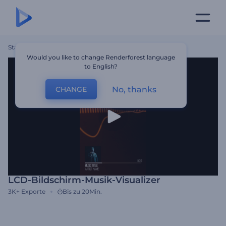
Startseite
Vorlagen
LCD-Bildschirm-Musik-Visualizer
Would you like to change Renderforest language
to English?
No, thanks
CHANGE
LCD-Bildschirm-Musik-Visualizer
3K+
Exporte
Bis zu 20Min.