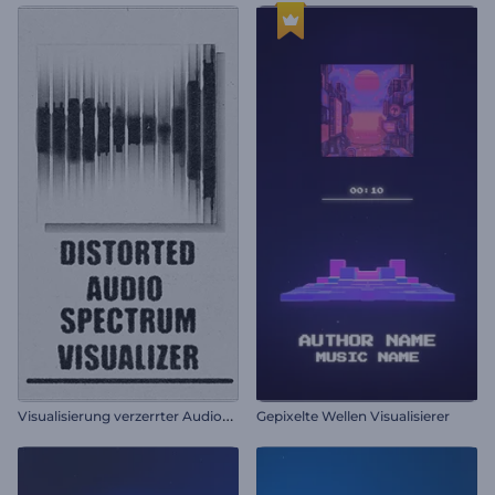
V
isualisierung verzerrter Audiospektren
Gepixelte Wellen Visualisierer