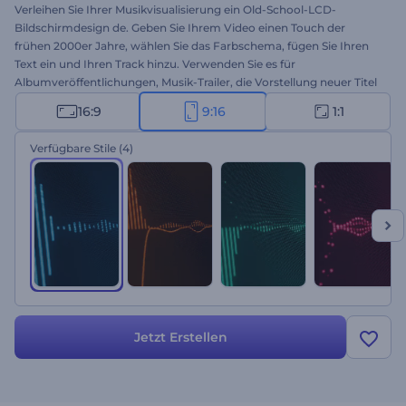
Verleihen Sie Ihrer Musikvisualisierung ein Old-School-LCD-
Bildschirmdesign de. Geben Sie Ihrem Video einen Touch der
frühen 2000er Jahre, wählen Sie das Farbschema, fügen Sie Ihren
Text ein und Ihren Track hinzu. Verwenden Sie es für
Albumveröffentlichungen, Musik-Trailer, die Vorstellung neuer Titel
und vieles mehr. Probieren Sie es noch heute kostenlos aus!
16:9
9:16
1:1
Verfügbare Stile
(4)
Jetzt Erstellen