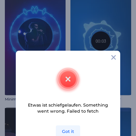
M
inimalistische Rhythmen Musik-Visualisierer
Kreis-Wellenform-Equalizer
Etwas ist schiefgelaufen. Something
went wrong. Failed to fetch
Got it