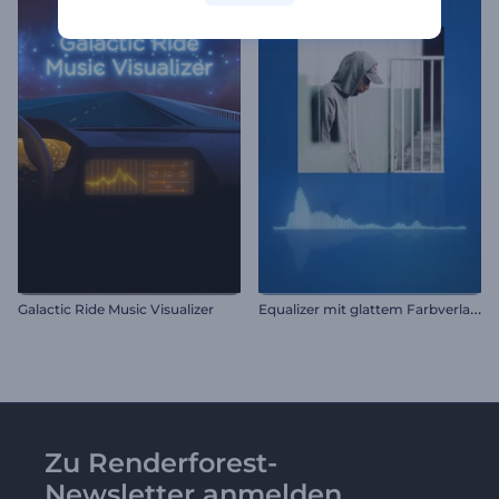
E
qualizer mit glattem Farbverlauf
Galactic Ride Music Visualizer
Zu Renderforest-
Newsletter anmelden