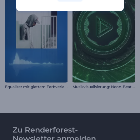
E
qualizer mit glattem Farbverlauf
M
usikvisualisierung: Neon-Beat Wellen
Zu Renderforest-
Newsletter anmelden