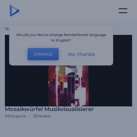
Startseite
Vorlagen
Mosaikwürfel Musikvisualisierer
Would you like to change Renderforest language
to English?
No, thanks
CHANGE
Mosaikwürfel Musikvisualisierer
519
Exporte
Flexibel