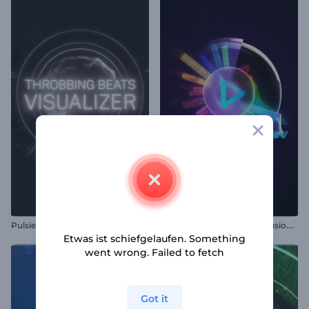
V
isualiseur de musique - Fusion cosmique
Pulsierende Beats-Visualizer
Etwas ist schiefgelaufen. Something
went wrong. Failed to fetch
Got it