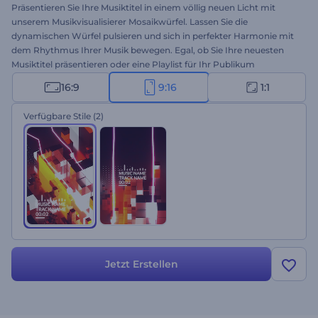
Präsentieren Sie Ihre Musiktitel in einem völlig neuen Licht mit
unserem Musikvisualisierer Mosaikwürfel. Lassen Sie die
dynamischen Würfel pulsieren und sich in perfekter Harmonie mit
dem Rhythmus Ihrer Musik bewegen. Egal, ob Sie Ihre neuesten
Musiktitel präsentieren oder eine Playlist für Ihr Publikum
zusammenstellen möchten, dieser Visualisierer ist Ihre ideale Wahl.
16:9
9:16
1:1
Laden Sie Ihren Musiktitel hoch, geben Sie den Namen des
Künstlers ein, und machen Sie sich bereit für eine faszinierende
Verfügbare Stile
(2)
audiovisuelle Reise. Beginnen Sie jetzt, um Ihre Musik-Downloads
zu vermehren!
Jetzt Erstellen