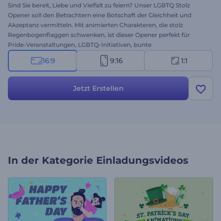
Sind Sie bereit, Liebe und Vielfalt zu feiern? Unser LGBTQ Stolz
Opener soll den Betrachtern eine Botschaft der Gleichheit und
Akzeptanz vermitteln. Mit animierten Charakteren, die stolz
Regenbogenflaggen schwenken, ist dieser Opener perfekt für
Pride-Veranstaltungen, LGBTQ-Initiativen, bunte
Präsentationseröffnungen, personalisierte Nachrichten und vieles
16:9
9:16
1:1
mehr. Geben Sie Ihre Texte ein, laden Sie Ihr Logo hoch und wählen
Sie Hintergrundmusik aus unserer umfangreichen Musikbibliothek.
Erstellen Sie jetzt und verbreiten Sie Positivität und Inklusivität!
Jetzt Erstellen
In der Kategorie
Einladungsvideos