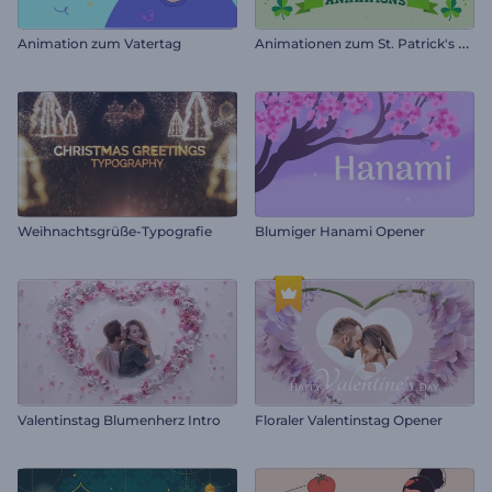
A
nimationen zum St. Patrick's Day
Animation zum Vatertag
Weihnachtsgrüße-Typografie
Blumiger Hanami Opener
Valentinstag Blumenherz Intro
Floraler Valentinstag Opener