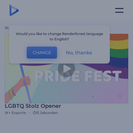
Startseite
Vorlagen
LGBTQ Stolz Opener
Would you like to change Renderforest language
to English?
No, thanks
CHANGE
LGBTQ Stolz Opener
1K+
Exporte
15 Sekunden