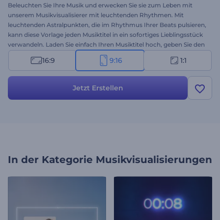
Beleuchten Sie Ihre Musik und erwecken Sie sie zum Leben mit
unserem Musikvisualisierer mit leuchtenden Rhythmen. Mit
leuchtenden Astralpunkten, die im Rhythmus Ihrer Beats pulsieren,
kann diese Vorlage jeden Musiktitel in ein sofortiges Lieblingsstück
verwandeln. Laden Sie einfach Ihren Musiktitel hoch, geben Sie den
Namen des Songs ein und lassen Sie den Visualisierer den Rest
16:9
9:16
1:1
erledigen. Perfekt für neue Singles, Albumveröffentlichungen,
Song-Promotions, Coverversionen und vieles mehr. Erstellen Sie
jetzt und machen Sie Ihre Musik unvergesslich!
Jetzt Erstellen
In der Kategorie
Musikvisualisierungen