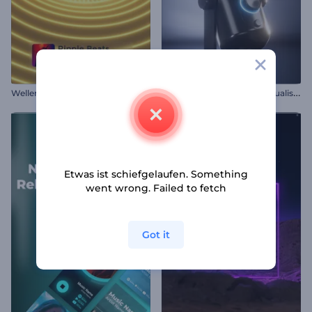
P
odcast Mikrofon Audiovisualisierung
Wellenbeats Musikvisualisierer
Etwas ist schiefgelaufen. Something
went wrong. Failed to fetch
Got it