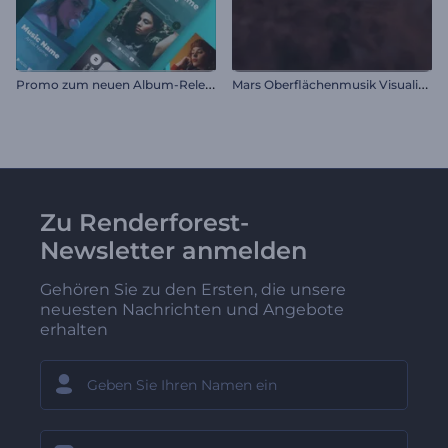
P
romo zum neuen Album-Release
M
ars Oberflächenmusik Visualisierer
Zu Renderforest-
Newsletter anmelden
Gehören Sie zu den Ersten, die unsere
neuesten Nachrichten und Angebote
erhalten