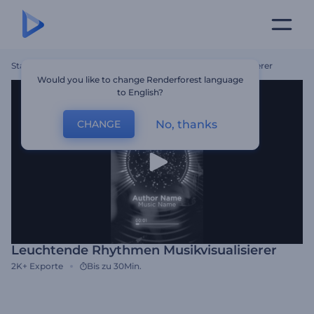
Startseite
Vorlagen
Leuchtende Rhythmen Musikvisualisierer
Would you like to change Renderforest language
to English?
No, thanks
CHANGE
Leuchtende Rhythmen Musikvisualisierer
2K+
Exporte
Bis zu 30Min.