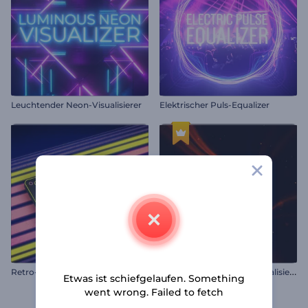
Leuchtender Neon-Visualisierer
Elektrischer Puls-Equalizer
R
etro-Kassettenmusik-Visualisierer
F
eurige Strahlen Musikvisualisierer
Etwas ist schiefgelaufen. Something
went wrong. Failed to fetch