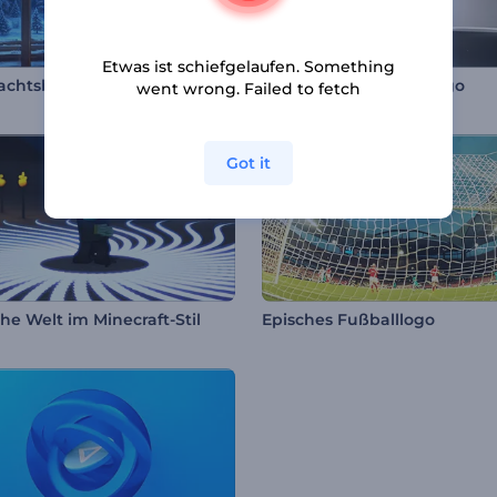
Etwas ist schiefgelaufen. Something
achtsbär Opener
Metallischer Würfel Logo
went wrong. Failed to fetch
Got it
he Welt im Minecraft-Stil
Episches Fußballlogo