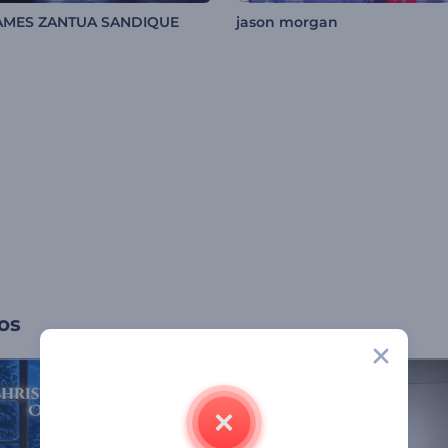
JAMES ZANTUA SANDIQUE
jason morgan
os