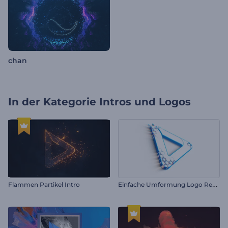
chan
In der Kategorie
Intros und Logos
E
infache Umformung Logo Reveal
Flammen Partikel Intro