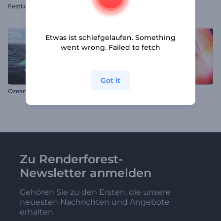
Festlicher Weihnachtskranz Intro
Krypto Tech Intro
Etwas ist schiefgelaufen. Something
went wrong. Failed to fetch
Got it
Ozean Logo
Glühende Formen Intro
Zu Renderforest-
Newsletter anmelden
Gehören Sie zu den Ersten, die unsere
neuesten Nachrichten und Angebote
erhalten