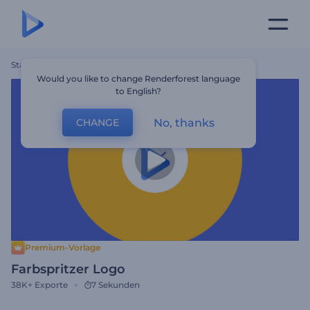
Startseite
Vorlagen
Farbspritzer Logo
Would you like to change Renderforest language
to English?
No, thanks
CHANGE
Premium-Vorlage
Farbspritzer Logo
38K+
Exporte
7 Sekunden