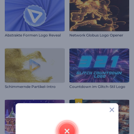
Abstrakte Formen Logo Reveal
Network Globus Logo Opener
Schimmernde Partikel-Intro
Countdown im Glitch-Stil Logo