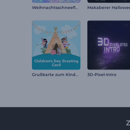
Weihnachtsschneeflocken Intro
Grußkarte zum Kindertag
3D-Pixel-Intro
Z