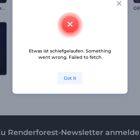
Makaberer Halloween-Opener
Ramadan's funkelnde Nachteinführung
Tanabata Gruß Animation
Etwas ist schiefgelaufen. Something
went wrong. Failed to fetch
Got it
Gruselige Halloween-Animationen
Mode Promo Opener
u Renderforest-Newsletter anmeld