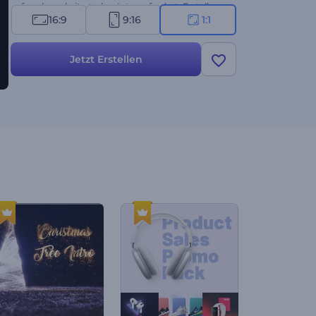
aufmerksamkeitsstarkes Intro erfordert. Erstellen
16:9
9:16
1:1
Sie jetzt und heben Sie Ihr Logo mit einem Intro
hervor, das vor Kreativität und Einzigartigkeit nur
so sprüht!
Jetzt Erstellen