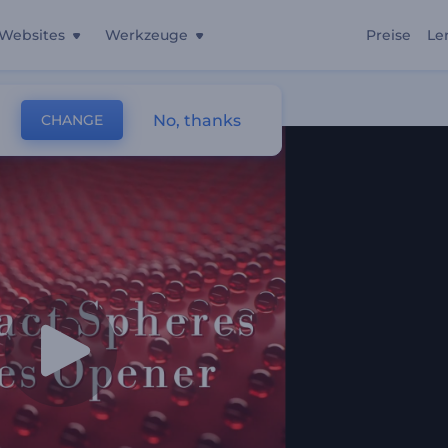
Websites
Werkzeuge
Preise
Le
No, thanks
CHANGE