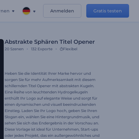
rnen
Anmelden
Gratis testen
Abstrakte Sphären Titel Opener
20
Szenen
132
Exporte
Flexibel
Heben Sie die Identität Ihrer Marke hervor und
sorgen Sie für mehr Aufmerksamkeit mit diesem
schillernden Titel Opener mit abstrakten Kugeln.
Eine Reihe von leuchtenden Hydrogelkugeln
enthüllt Ihr Logo auf elegante Weise und sorgt für
einen dynamischen und visuell beeindruckenden
Einstieg. Laden Sie Ihr Logo hoch, geben Sie Ihren
Slogan ein, wählen Sie eine Hintergrundmusik, und
sehen Sie sich das Endergebnis in der Vorschau an.
Diese Vorlage ist ideal für Unternehmen, Start-ups
oder jedes Projekt, das ein außergewöhnliches und