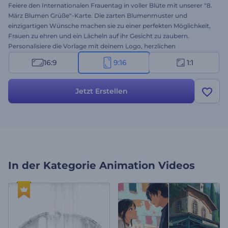
Feiere den Internationalen Frauentag in voller Blüte mit unserer "8.
März Blumen Grüße"-Karte. Die zarten Blumenmuster und
einzigartigen Wünsche machen sie zu einer perfekten Möglichkeit,
Frauen zu ehren und ein Lächeln auf ihr Gesicht zu zaubern.
Personalisiere die Vorlage mit deinem Logo, herzlichen
Nachrichten und fröhlicher Hintergrundmusik, um Liebe und
16:9
9:16
1:1
Wertschätzung mit allen Frauen in deinem Leben zu teilen. Ob für
den persönlichen oder geschäftlichen Gebrauch, diese Vorlage
macht deine Grüße unvergesslich und besonders. Jetzt erstellen!
Jetzt Erstellen
In der Kategorie
Animation Videos