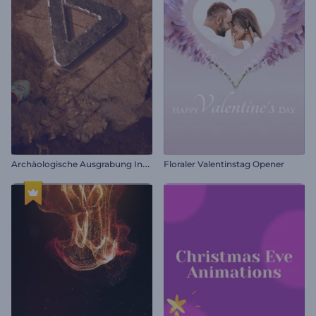
A
rchäologische Ausgrabung Intro
Floraler Valentinstag Opener