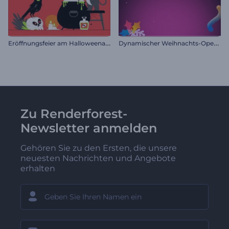
E
röffnungsfeier am Halloweenabend
D
ynamischer Weihnachts-Opener
Zu Renderforest-
Newsletter anmelden
Gehören Sie zu den Ersten, die unsere
neuesten Nachrichten und Angebote
erhalten