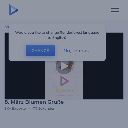
Startseite
Vorlagen
8. März Blumen Grüße
Would you like to change Renderforest language
to English?
No, thanks
CHANGE
8. März Blumen Grüße
3K+
Exporte
7 Sekunden