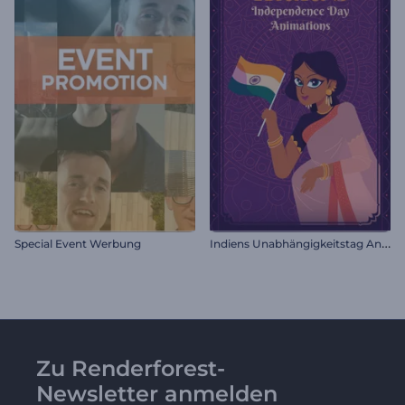
I
ndiens Unabhängigkeitstag Animationen
Special Event Werbung
Zu Renderforest-
Newsletter anmelden