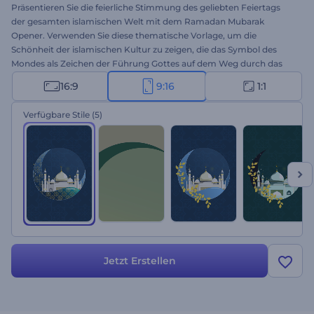
Präsentieren Sie die feierliche Stimmung des geliebten Feiertags
der gesamten islamischen Welt mit dem Ramadan Mubarak
Opener. Verwenden Sie diese thematische Vorlage, um die
Schönheit der islamischen Kultur zu zeigen, die das Symbol des
Mondes als Zeichen der Führung Gottes auf dem Weg durch das
Leben enthält. Laden Sie einfach Ihr Logo hoch, fügen Sie eine
16:9
9:16
1:1
Überschrift hinzu, wählen Sie die Farbkombination und machen Sie
sich bereit, Ihr Publikum in wenigen Minuten zu begeistern. Die
Verfügbare Stile
(5)
ideale Wahl für Urlaubsanregungen, Grüße,
Präsentationseröffnungen, Einladungen zu Feierlichkeiten und
vieles mehr. Wecken Sie die Aufmerksamkeit Ihrer Zielgruppe mit
diesem Intro. Einfach mal ausprobieren!
Jetzt Erstellen