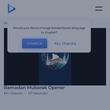
Startseite
Vorlagen
Ramadan Mubarak Opener
Would you like to change Renderforest language
to English?
No, thanks
CHANGE
Ramadan Mubarak Opener
8K+
Exporte
7 Sekunden