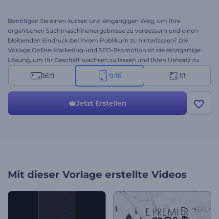
Benötigen Sie einen kurzen und eingängigen Weg, um Ihre
organischen Suchmaschinenergebnisse zu verbessern und einen
bleibenden Eindruck bei Ihrem Publikum zu hinterlassen? Die
Vorlage Online-Marketing-und SEO-Promotion ist die einzigartige
Lösung, um Ihr Geschäft wachsen zu lassen und Ihren Umsatz zu
steigern. Trendige und gut aussehende Szenen, um Ihre SEO &
16:9
9:16
1:1
Marketing-Strategien zu fördern, um Ihren Kunden ein engagiertes
digitales Marketing zu präsentieren. Visuell animierte Grafiken und
einzigartige Übergänge eignen sich perfekt, um Ihre Website, Ihr
Jetzt Erstellen
Produkt, Ihre Dienstleistung oder Ihren digitalen Beratungsservice
zu präsentieren und vieles mehr. Verfügbar in drei Auflösungen.
Verpassen Sie keine Chance, heute erfolgreich zu sein!
Mit dieser Vorlage erstellte Videos