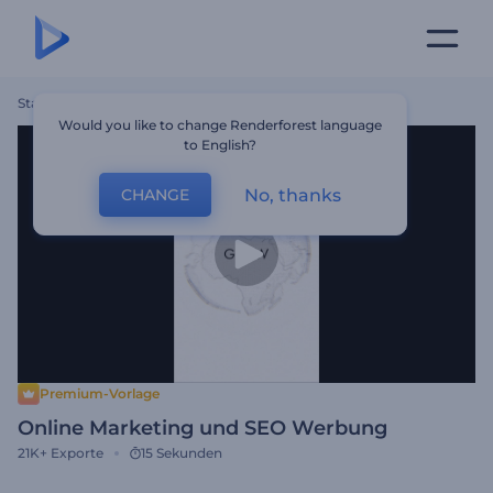
Startseite
Vorlagen
Online Marketing Und SEO Werbung
Would you like to change Renderforest language
to English?
No, thanks
CHANGE
Premium-Vorlage
Online Marketing und SEO Werbung
21K+
Exporte
15 Sekunden