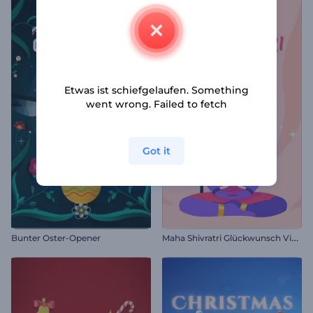
Etwas ist schiefgelaufen. Something
went wrong. Failed to fetch
Got it
M
aha Shivratri Glückwunsch Video
Bunter Oster-Opener