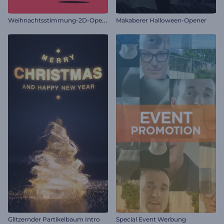
W
eihnachtsstimmung-2D-Opener
Makaberer Halloween-Opener
Glitzernder Partikelbaum Intro
Special Event Werbung