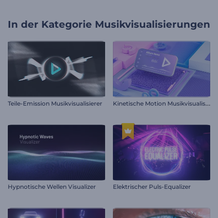
In der Kategorie
Musikvisualisierungen
K
inetische Motion Musikvisualisierer
Teile-Emission Musikvisualisierer
Hypnotische Wellen Visualizer
Elektrischer Puls-Equalizer