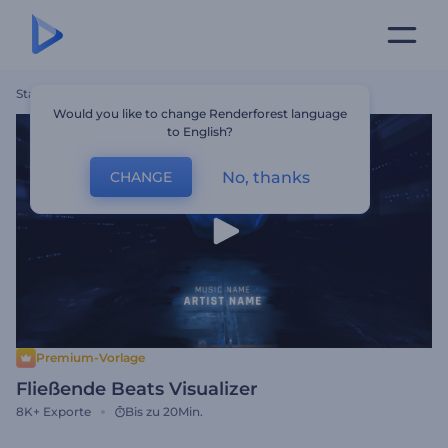
Startseite
Vorlagen
Fließende Beats Visualizer
Would you like to change Renderforest language
to English?
No, thanks
CHANGE
Premium-Vorlage
Fließende Beats Visualizer
8K+
Exporte
Bis zu 20Min.