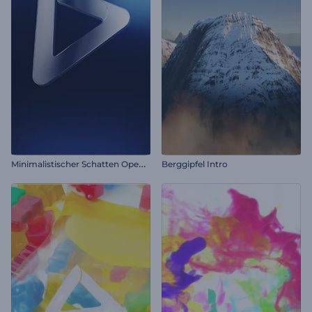
M
inimalistischer Schatten Opener
Berggipfel Intro