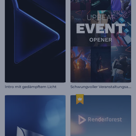
S
chwungvoller Veranstaltungsauftakt
Intro mit gedämpftem Licht