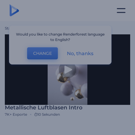
Startseite
Vorlagen
Metallische Luftblasen Intro
Would you like to change Renderforest language
to English?
No, thanks
CHANGE
Metallische Luftblasen Intro
7K+
Exporte
10 Sekunden