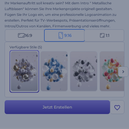
Ihr Markenauftritt soll kreativ sein? Mit dem Intro " Metallische
Luftblasen" können Sie Ihre Markenprojekte originell gestalten.
Fügen Sie Ihr Logo ein, um eine professionelle Logoanimation zu
erstellen. Perfekt für TV-Werbespots, Präsentationseröffnungen,
Intros/Outros von Kanälen, Firmenwerbung und vieles mehr.
Dieses aufmerksamkeitsstarke Intro ist alles, was Sie brauchen, um
16:9
9:16
1:1
einen langfristigen Erfolg für Ihre Projekte zu erzielen. Testen Sie
diese Vorlage sofort kostenlos!
Verfügbare Stile
(5)
Jetzt Erstellen