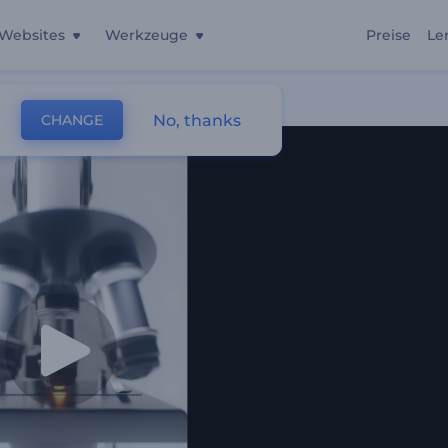
Websites
Werkzeuge
Preise
Le
No, thanks
CHANGE