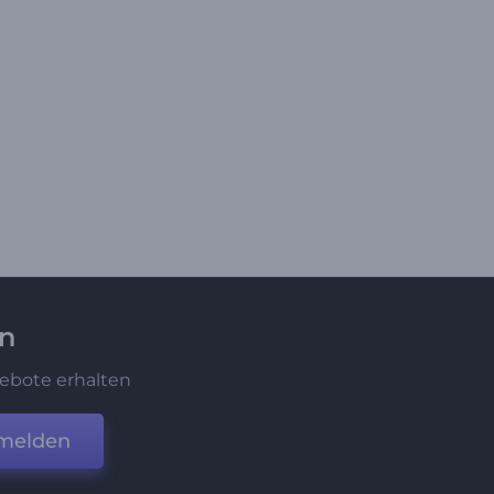
en
ebote erhalten
melden