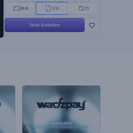
passenden Musiktitel hinzu und freuen Sie sich in
16:9
9:16
1:1
wenigen Minuten auf eine hochwertige Animation.
Jetzt testen!
Jetzt Erstellen