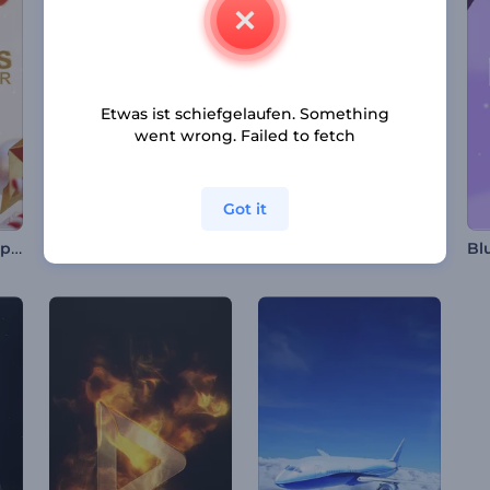
Etwas ist schiefgelaufen. Something
went wrong. Failed to fetch
Got it
Weihnachtskugel-Opener
Wirbelnde kantige Formen Intro
Bunte Such-Tab Intro