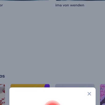
br
ima von wenden
os