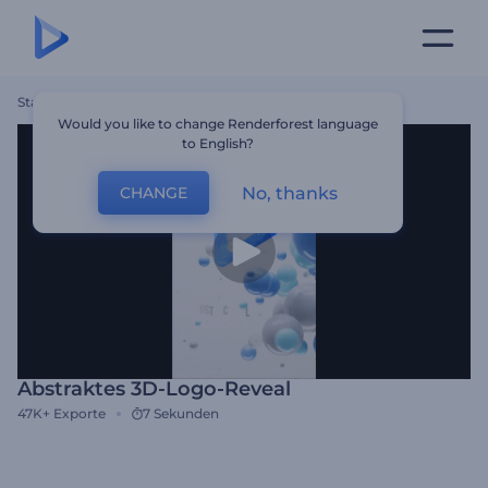
Startseite
Vorlagen
Abstraktes 3D-Logo-Reveal
Would you like to change Renderforest language
to English?
No, thanks
CHANGE
Abstraktes 3D-Logo-Reveal
47K+
Exporte
7 Sekunden