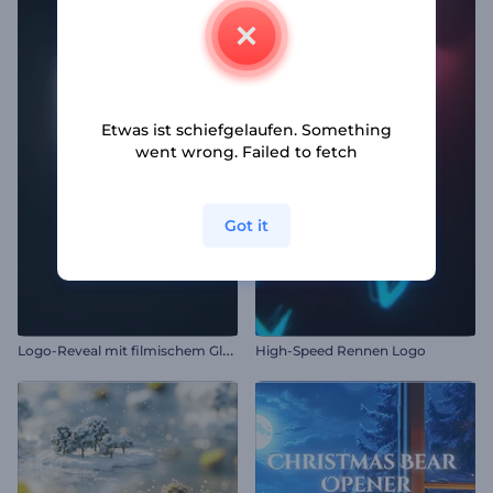
Etwas ist schiefgelaufen. Something
went wrong. Failed to fetch
Got it
L
ogo-Reveal mit filmischem Glanz
High-Speed Rennen Logo