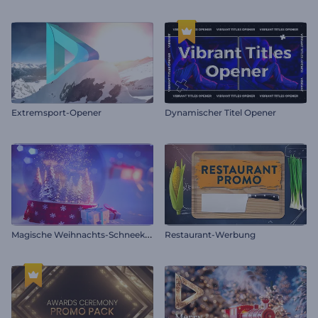
Extremsport-Opener
Dynamischer Titel Opener
M
agische Weihnachts-Schneekugel
Restaurant-Werbung