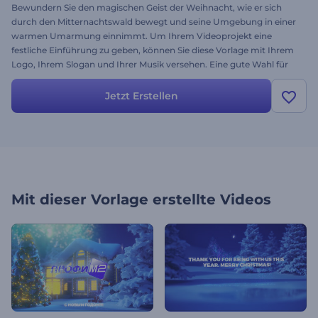
Bewundern Sie den magischen Geist der Weihnacht, wie er sich
durch den Mitternachtswald bewegt und seine Umgebung in einer
warmen Umarmung einnimmt. Um Ihrem Videoprojekt eine
festliche Einführung zu geben, können Sie diese Vorlage mit Ihrem
Logo, Ihrem Slogan und Ihrer Musik versehen. Eine gute Wahl für
Opener für Diashows, Markenvideos, Grußkarten und mehr. Dieses
besondere Weihnachts-Intro steht Ihnen zum Ausprobieren zur
Jetzt Erstellen
Verfügung!
Mit dieser Vorlage erstellte Videos