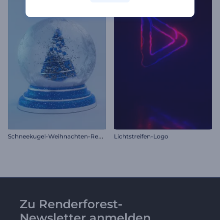
S
chneekugel-Weihnachten-Reveal
Lichtstreifen-Logo
Zu Renderforest-
Newsletter anmelden