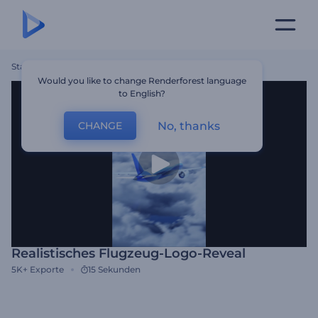
Startseite
Vorlagen
Realistisches Flugzeug-Logo-Reveal
Would you like to change Renderforest language
to English?
No, thanks
CHANGE
Realistisches Flugzeug-Logo-Reveal
5K+
Exporte
15 Sekunden