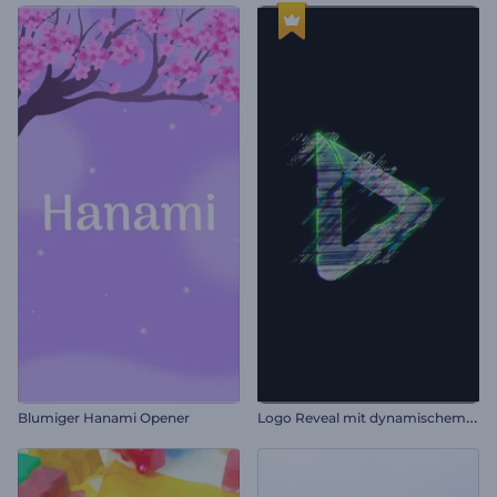
L
ogo Reveal mit dynamischem Glitch
Blumiger Hanami Opener