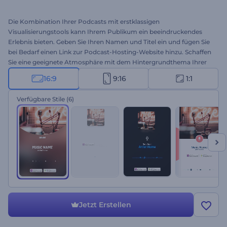
Die Kombination Ihrer Podcasts mit erstklassigen
Visualisierungstools kann Ihrem Publikum ein beeindruckendes
Erlebnis bieten. Geben Sie Ihren Namen und Titel ein und fügen Sie
bei Bedarf einen Link zur Podcast-Hosting-Website hinzu. Schaffen
Sie eine geeignete Atmosphäre mit dem Hintergrundthema Ihrer
Wahl. Dunkler, lebendiger, statischer und dynamischer Podcast
16:9
9:16
1:1
Audiovisualisierung bietet alle Funktionen. Sehr gut geeignet für
Podcasts und andere Synchronprojekte. Probieren Sie es jetzt!
Verfügbare Stile
(6)
Jetzt Erstellen