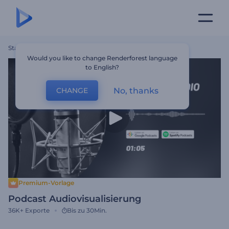
Startseite
Vorlagen
Podcast Audiovisualisierung
Would you like to change Renderforest language
to English?
No, thanks
CHANGE
Premium-Vorlage
Podcast Audiovisualisierung
36K+
Exporte
Bis zu 30Min.