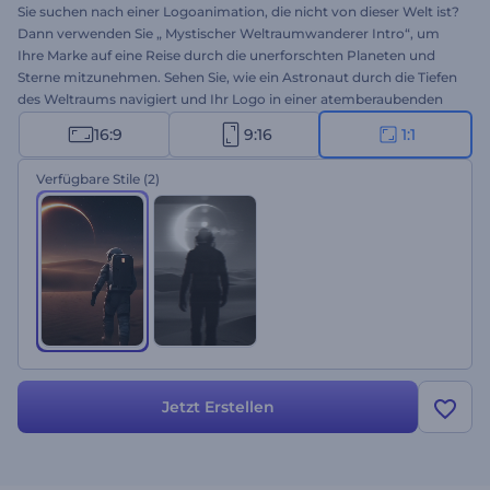
Sie suchen nach einer Logoanimation, die nicht von dieser Welt ist?
Dann verwenden Sie „ Mystischer Weltraumwanderer Intro“, um
Ihre Marke auf eine Reise durch die unerforschten Planeten und
Sterne mitzunehmen. Sehen Sie, wie ein Astronaut durch die Tiefen
des Weltraums navigiert und Ihr Logo in einer atemberaubenden
kosmischen Szene erscheint. Wählen Sie Ihre bevorzugte Version
16:9
9:16
1:1
und personalisieren Sie sie mit Ihrem Logo, Ihrem Slogan und Ihrer
Hintergrundmusik. Perfekt für Dokumentarfilm-Intros, Projekte
Verfügbare Stile
(2)
mit Weltraumthemen, innovative Marken, mysteriöse Trailer und
vieles mehr. Jetzt erstellen!
Jetzt Erstellen