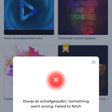
Neon-Energiewirbel Intro
Glühende Lichter Opener
F
arbenfrohe Partikel Logoanimation
K
inematisches Auto-Reveal-Intro
Etwas ist schiefgelaufen. Something
went wrong. Failed to fetch