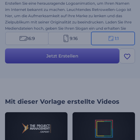
Erstellen Sie eine herausragende Logoanimation, um Ihren Namen
im Internet bekannt zu machen. Leuchtendes Retrowellen-Logo ist
hier, um die Aufmerksamkeit auf Ihre Marke zu lenken und das
Zielpublikum mit seiner Originalität zu beeindrucken. Laden Sie Ihre
Mediendateien hoch, geben Sie Ihren Slogan ein und erhalten Sie
Ihre professionelle Logo-Animation. Perfekt geeignet für
16:9
9:16
1:1
Markenwerbung, Präsentationen von Technologieunternehmen,
Channel Intros, Produktwerbung und viele weitere kreative
Projekte. Probieren Sie es jetzt aus!
Jetzt Erstellen
Mit dieser Vorlage erstellte Videos