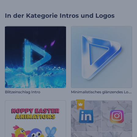
In der Kategorie
Intros und Logos
M
inimalistisches glänzendes Logo Reveal
Blitzeinschlag Intro