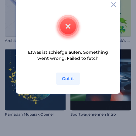
A
nimationen zum St. Patrick's Day
Architektonisches Logo-Reveal
Etwas ist schiefgelaufen. Something
went wrong. Failed to fetch
Got it
Ramadan Mubarak Opener
Sportwagenrennen Intro