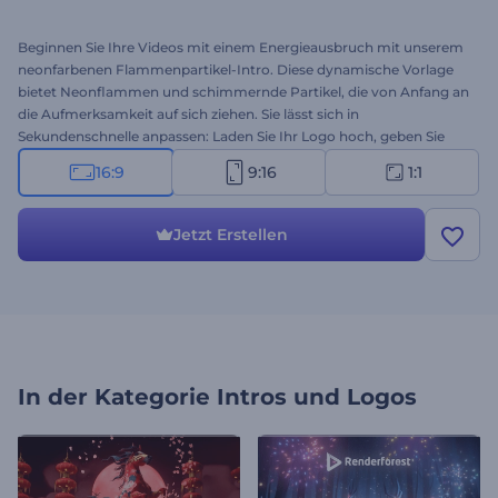
Beginnen Sie Ihre Videos mit einem Energieausbruch mit unserem
neonfarbenen Flammenpartikel-Intro. Diese dynamische Vorlage
bietet Neonflammen und schimmernde Partikel, die von Anfang an
die Aufmerksamkeit auf sich ziehen. Sie lässt sich in
Sekundenschnelle anpassen: Laden Sie Ihr Logo hoch, geben Sie
Ihren Slogan ein, und fügen Sie einen eingängigen Musiktitel im
16:9
9:16
1:1
Hintergrund hinzu. Perfekt für die Vorstellung von
Technologieunternehmen, Produkt- oder Dienstleistungswerbung,
Präsentationseröffnungen, Intros oder Outros von Kanälen,
Jetzt Erstellen
Werbespots und vieles mehr. Jetzt erstellen!
In der Kategorie
Intros und Logos