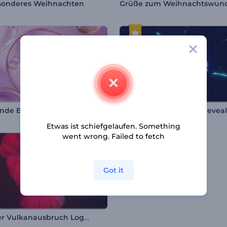
sonderes Weihnachten
Grüße zum Weihnachtswun
nde Blasen Intro
Gaming Rausch-Logo-Reveal
Etwas ist schiefgelaufen. Something
went wrong. Failed to fetch
Got it
Heftiger Vulkanausbruch Logo-Reveal