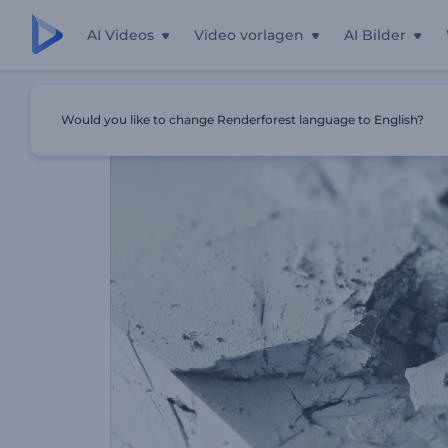
AI Videos
Video vorlagen
AI Bilder
Startseite
Vorlagen
Stone Block Shatter-Intro
Would you like to change Renderforest language to English?