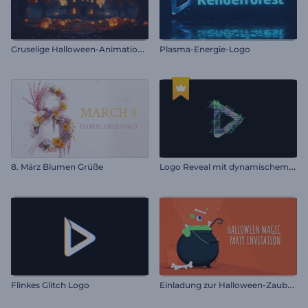
G
ruselige Halloween-Animationen
Plasma-Energie-Logo
L
ogo Reveal mit dynamischem Glitch
8. März Blumen Grüße
E
inladung zur Halloween-Zauberparty
Flinkes Glitch Logo