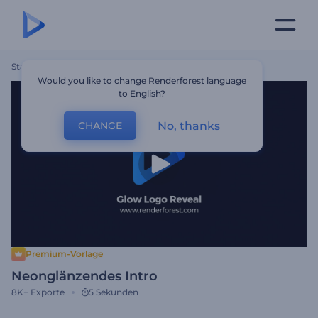
Startseite
Vorlagen
Neonglänzendes Intro
Would you like to change Renderforest language
to English?
No, thanks
CHANGE
Premium-Vorlage
Neonglänzendes Intro
8K+
Exporte
5 Sekunden