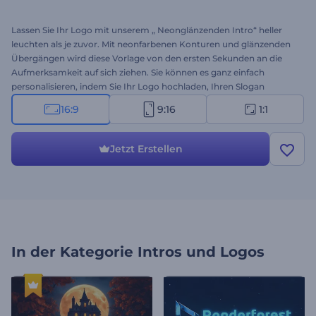
Lassen Sie Ihr Logo mit unserem „ Neonglänzenden Intro“ heller
leuchten als je zuvor. Mit neonfarbenen Konturen und glänzenden
Übergängen wird diese Vorlage von den ersten Sekunden an die
Aufmerksamkeit auf sich ziehen. Sie können es ganz einfach
personalisieren, indem Sie Ihr Logo hochladen, Ihren Slogan
eingeben und einen Musiktitel für den Hintergrund auswählen. Sie
16:9
9:16
1:1
eignet sich perfekt für die Einführung eines neuen Produkts, die
Überarbeitung Ihrer Marke, die Erstellung einer eleganten
Präsentation und vieles mehr. Erstellen Sie jetzt und wecken Sie von
Jetzt Erstellen
Anfang an Interesse!
In der Kategorie
Intros und Logos