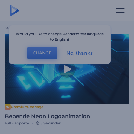
Startseite
Vorlagen
Bebende Neon Logoanimation
Would you like to change Renderforest language
to English?
No, thanks
CHANGE
Premium-Vorlage
Bebende Neon Logoanimation
63K+
Exporte
15 Sekunden