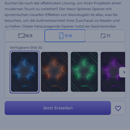
Suchen Sie nach der effektivsten Lösung, um Ihren Projekten einen
modernen Touch zu verleihen? Der Neon Spheres Opener mit
dynamischen visuellen Effekten von Neonkugeln ist alles, was Sie
brauchen, um die Aufmerksamkeit Ihrer Zuschauer zu fesseln und
zu halten. Dieser herausragende Opener nutzt ein faszinierendes
Lichtspiel und leuchtende Farben, um Ihr Logo zu präsentieren.
16:9
9:16
1:1
Nehmen Sie sich eine Minute Zeit, um Ihr Logo hochzuladen, Ihren
Slogan einzugeben und eine professionelle
Logo-Animation
zu
Verfügbare Stile
(5)
erhalten. Perfekt geeignet für Markenwerbung,
Unternehmenspräsentationen, neue Kanal-Intros,
Produktwerbung und vieles mehr. Probieren Sie es jetzt aus!
Jetzt Erstellen