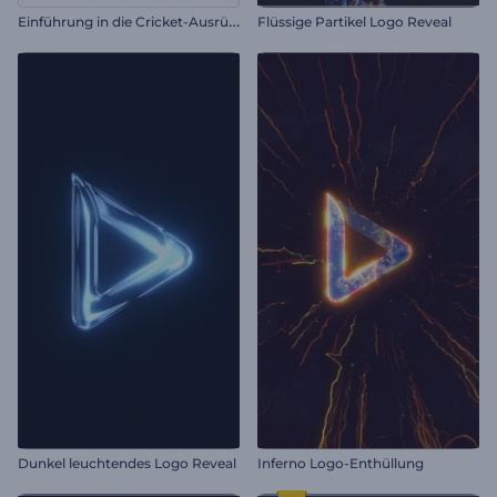
E
inführung in die Cricket-Ausrüstung
Flüssige Partikel Logo Reveal
Dunkel leuchtendes Logo Reveal
Inferno Logo-Enthüllung