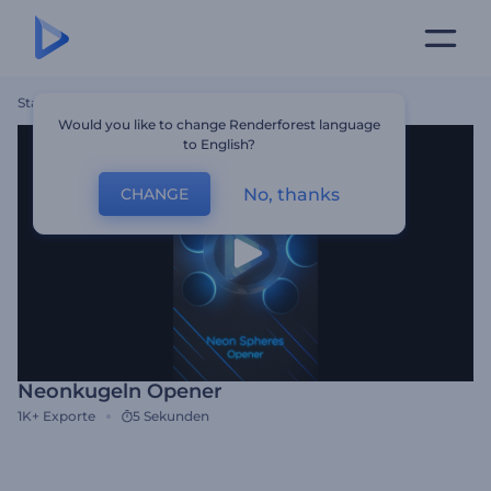
Startseite
Vorlagen
Neonkugeln Opener
Would you like to change Renderforest language
to English?
No, thanks
CHANGE
Neonkugeln Opener
1K+
Exporte
5 Sekunden