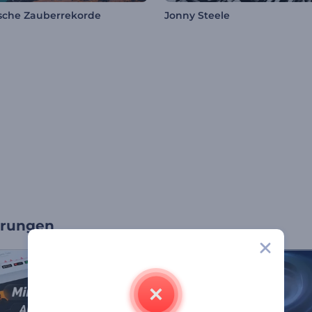
sche Zauberrekorde
Jonny Steele
erungen