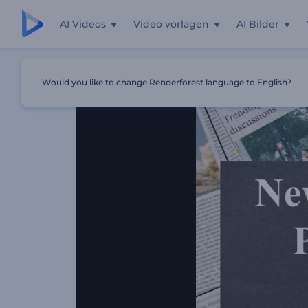
AI Videos
Video vorlagen
AI Bilder
Startseite
Vorlagen
Zeitungs-Werbepaket
Would you like to change Renderforest language to English?