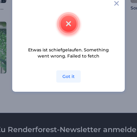
Kinetische Rahmen Opener
Stomp Titel Opener
Polaroid Fotogalerie
So
Etwas ist schiefgelaufen. Something
went wrong. Failed to fetch
Got it
Heiligabend Animationen
Weihnachtskranz-Opener
u Renderforest-Newsletter anmeld