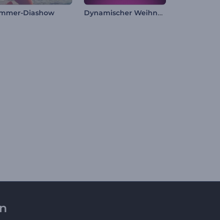
Dynamischer Weihnachts-Opener
mmer-Diashow
en