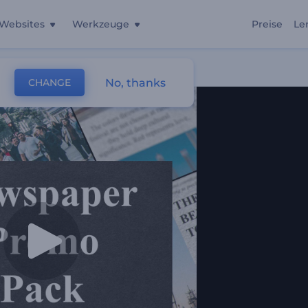
Websites
Werkzeuge
Preise
Le
No, thanks
CHANGE