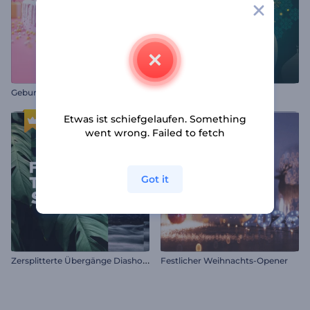
Geburtstagsfeier Opener
Lailat al Miraj Animationen
Etwas ist schiefgelaufen. Something
went wrong. Failed to fetch
Got it
Z
ersplitterte Übergänge Diashow
Festlicher Weihnachts-Opener