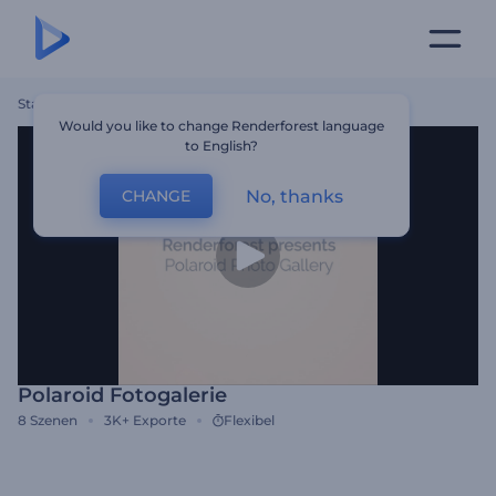
Startseite
Vorlagen
Polaroid Fotogalerie
Would you like to change Renderforest language
to English?
No, thanks
CHANGE
Polaroid Fotogalerie
8
Szenen
3K+
Exporte
Flexibel