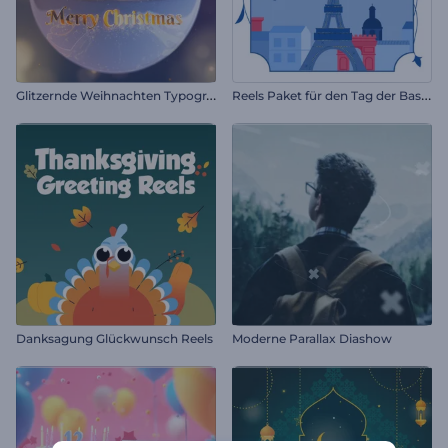
G
litzernde Weihnachten Typografie
R
eels Paket für den Tag der Bastille
Danksagung Glückwunsch Reels
Moderne Parallax Diashow