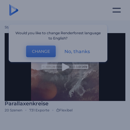
Startseite
Vorlagen
Parallaxenkreise
Would you like to change Renderforest language
to English?
No, thanks
CHANGE
Parallaxenkreise
20
Szenen
731
Exporte
Flexibel