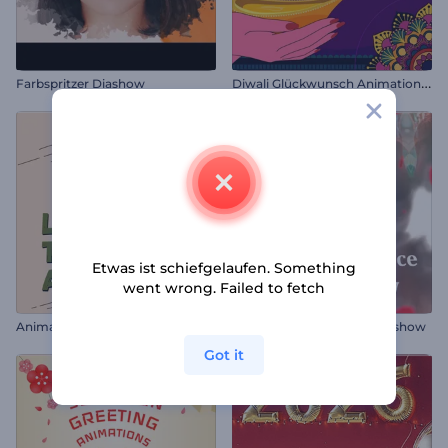
D
iwali Glückwunsch Animationen
Farbspritzer Diashow
Etwas ist schiefgelaufen. Something
went wrong. Failed to fetch
Animationen zum Tomatina Fest
Pinkfarbene Romantik-Diashow
Got it