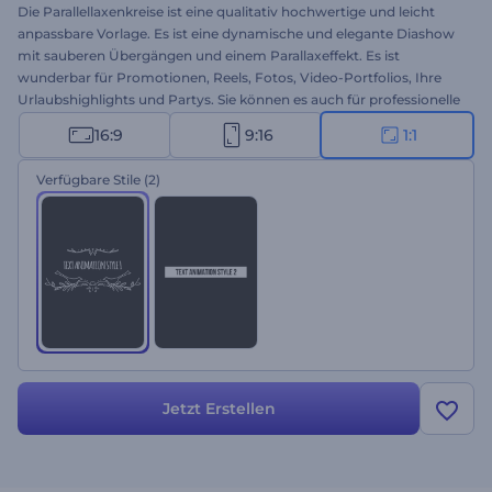
Die Parallellaxenkreise ist eine qualitativ hochwertige und leicht
anpassbare Vorlage. Es ist eine dynamische und elegante Diashow
mit sauberen Übergängen und einem Parallaxeffekt. Es ist
wunderbar für Promotionen, Reels, Fotos, Video-Portfolios, Ihre
Urlaubshighlights und Partys. Sie können es auch für professionelle
Projekte, Firmenvorstellungen oder Präsentationen verwenden.
16:9
9:16
1:1
Fügen Sie einfach Ihre Bilder ein, bearbeiten Sie Ihren Text, fügen
Sie Audio hinzu und genießen Sie das Ergebnis.
Verfügbare Stile
(2)
Jetzt Erstellen