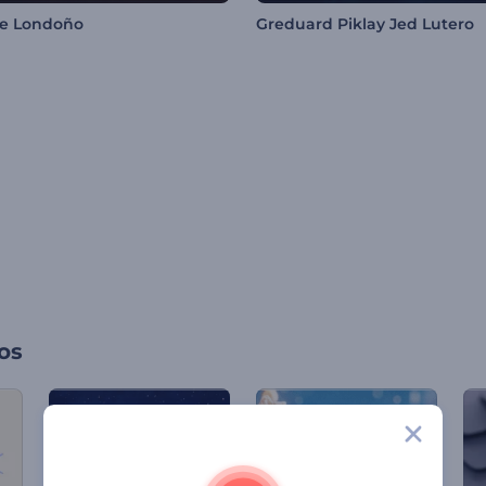
le Londoño
Greduard Piklay Jed Lutero
os