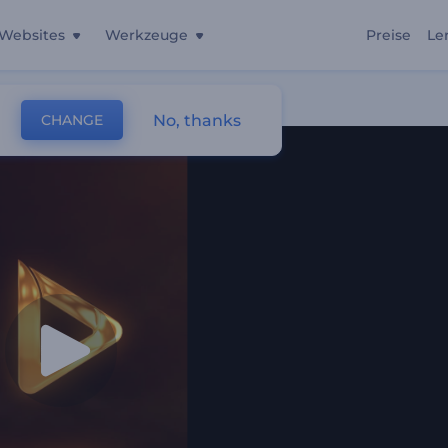
Websites
Werkzeuge
Preise
Le
No, thanks
CHANGE