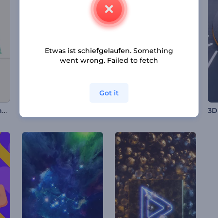
Etwas ist schiefgelaufen. Something
went wrong. Failed to fetch
Got it
Weihnachtsgeschenk Glückwunschkarte
Cartoon-Weltraumraketen-Intro
Fröhliche Weihnachts-Cartoon-Einleitung