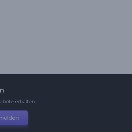
en
ebote erhalten
melden