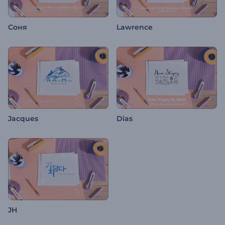
Соня
Lawrence
Jacques
Dias
JH