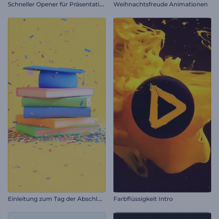
S
chneller Opener für Präsentationen
Weihnachtsfreude Animationen
E
inleitung zum Tag der Abschlussfeier
Farbflüssigkeit Intro