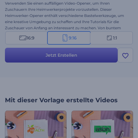
Verwenden Sie einen auffälligen Video-Opener, um Ihren
Zuschauern Ihre Heimwerkerprojekte vorzustellen. Dieser
Heimwerker-Opener enthält verschiedene Bastelwerkzeuge, um
eine kreative Umgebung zu schaffen und Ihre Tutorials für die
Zuschauer von Anfang an interessant zu machen. Von buntem
Klebeband und Glitzer bis hin zu Holzhämmern und Linealen -
16:9
9:16
1:1
dieser thematische Opener ist alles, was Sie brauchen, um Ihre
Zuschauer zu inspirieren, kreativ zu werden und ihre
Heimwerkerprojekte in Angriff zu nehmen. Laden Sie Ihr Logo
Jetzt Erstellen
hoch, schreiben Sie Ihren Text, und warten Sie ein paar Minuten, um
den professionell animierten Video-Opener zu erhalten. Perfekt
geeignet für Videotutorials für Papierhandwerk, Wohnkultur,
Malen, Nähen und andere Heimwerkerprojekte. Probieren Sie es
jetzt aus!
Mit dieser Vorlage erstellte Videos