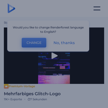
Startseite
Vorlagen
Mehrfarbiges Glitch-Logo
Would you like to change Renderforest language
to English?
No, thanks
CHANGE
Premium-Vorlage
Mehrfarbiges Glitch-Logo
11K+
Exporte
7 Sekunden