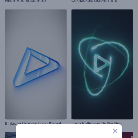
Neon-Vize-Stadt Intro
Geknacktes Osterei Intro
Einfache Umrisse Logo Reveal
Logo Kollidierende Partikel