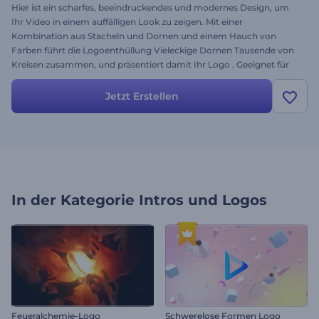
Hier ist ein scharfes, beeindruckendes und modernes Design, um
Ihr Video in einem auffälligen Look zu zeigen. Mit einer
Kombination aus Stacheln und Dornen und einem Hauch von
Farben führt die Logoenthüllung Vieleckige Dornen Tausende von
Kreisen zusammen, und präsentiert damit Ihr Logo . Geeignet für
Intros, Outros, YouTube-Kanäle, spezielle Event-Opener, als Lobby-
Hintergrund und für viele weiteren Projekte, die ein
Jetzt Erstellen
beeindruckendes und abstraktes Design erfordern. Laden Sie Ihr
Logo hoch, ändern Sie den Text, fügen Sie Musik hinzu, um Ihr
Video noch heute kostenlos zu erstellen!
In der Kategorie
Intros und Logos
Feueralchemie-Logo
Schwerelose Formen Logo