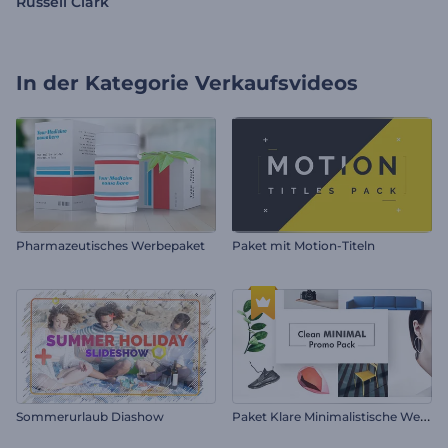
Russell Clark
In der Kategorie
Verkaufsvideos
Pharmazeutisches Werbepaket
Paket mit Motion-Titeln
P
aket Klare Minimalistische Werbung
Sommerurlaub Diashow