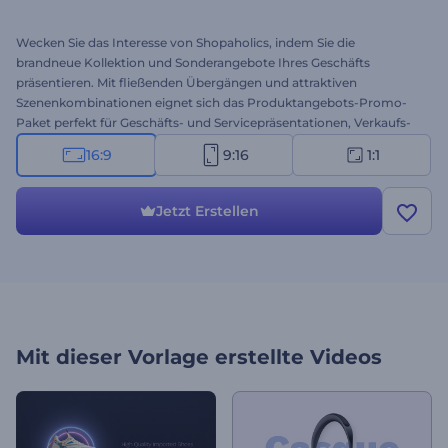
Wecken Sie das Interesse von Shopaholics, indem Sie die
brandneue Kollektion und Sonderangebote Ihres Geschäfts
präsentieren. Mit fließenden Übergängen und attraktiven
Szenenkombinationen eignet sich das Produktangebots-Promo-
Paket perfekt für Geschäfts- und Servicepräsentationen, Verkaufs-
und Sonderankündigungen, Produktpromotionen und vieles mehr.
16:9
9:16
1:1
Wählen Sie einen der Stile aus, laden Sie Ihre Mediendateien hoch,
geben Sie Ihren Werbetext ein, und schon ist Ihre Werbebotschaft
bereit, die Menschen in ihren Bann zu ziehen. Probieren Sie diese
Jetzt Erstellen
Vorlage jetzt aus!
Mit dieser Vorlage erstellte Videos