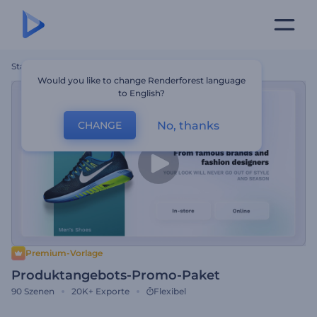
Startseite
Vorlagen
Produktangebots-Promo-Paket
Would you like to change Renderforest language
to English?
No, thanks
CHANGE
Premium-Vorlage
Produktangebots-Promo-Paket
90
Szenen
20K+
Exporte
Flexibel