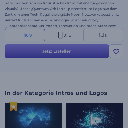
Sie wünschen sich ein futuristisches Intro mit energiegeladenen
Visuals? Unser „Quantum Orb Intro“ präsentiert Ihr Logo aus dem
Zentrum einer Tech-Kugel, die digitale Neon-Netzwerke ausstrahlt.
Perfekt für Branchen wie Technologie, Science-Fiction,
Quantenmechanik, Raumfahrt, Innovation und mehr. Mit seinem
energetischen Zentrum rückt Ihre Marke in den Mittelpunkt. Laden
16:9
9:16
1:1
Sie Ihr Logo hoch, fügen Sie Ihren Slogan hinzu und wählen Sie den
passenden Soundtrack. Probieren Sie es jetzt aus!
Jetzt Erstellen
In der Kategorie
Intros und Logos