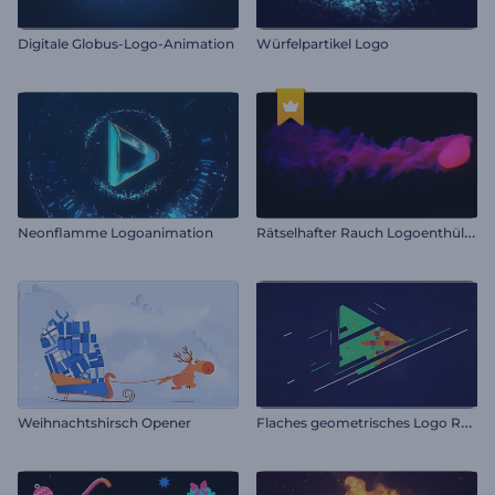
Digitale Globus-Logo-Animation
Würfelpartikel Logo
R
ätselhafter Rauch Logoenthüllung
Neonflamme Logoanimation
F
laches geometrisches Logo Reveal
Weihnachtshirsch Opener