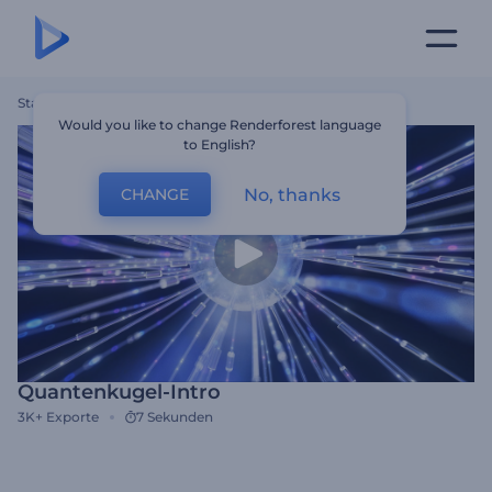
Startseite
Vorlagen
Quantenkugel-Intro
Would you like to change Renderforest language
to English?
No, thanks
CHANGE
Quantenkugel-Intro
3K+
Exporte
7 Sekunden