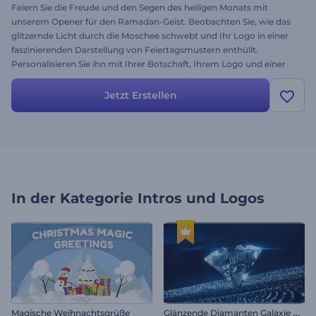
Feiern Sie die Freude und den Segen des heiligen Monats mit
unserem Opener für den Ramadan-Geist. Beobachten Sie, wie das
glitzernde Licht durch die Moschee schwebt und Ihr Logo in einer
faszinierenden Darstellung von Feiertagsmustern enthüllt.
Personalisieren Sie ihn mit Ihrer Botschaft, Ihrem Logo und einer
friedlichen Hintergrundmusik, um eine beeindruckende Einleitung
für Ihre Ramadan-Projekte zu schaffen. Ob für den privaten oder
Jetzt Erstellen
geschäftlichen Gebrauch, diese Vorlage ist perfekt, um das Licht des
Ramadan an Ihr Publikum zu verbreiten. Probieren Sie es jetzt aus!
In der Kategorie
Intros und Logos
G
länzende Diamanten Galaxie Opener
Magische Weihnachtsgrüße