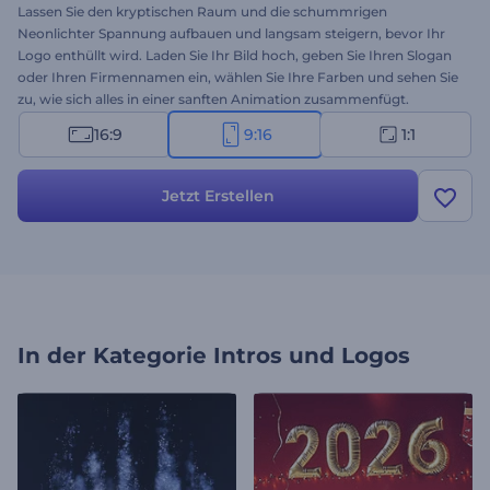
Lassen Sie den kryptischen Raum und die schummrigen
Neonlichter Spannung aufbauen und langsam steigern, bevor Ihr
Logo enthüllt wird. Laden Sie Ihr Bild hoch, geben Sie Ihren Slogan
oder Ihren Firmennamen ein, wählen Sie Ihre Farben und sehen Sie
zu, wie sich alles in einer sanften Animation zusammenfügt.
Erstellen Sie atemberaubende Promos, YouTube-Intros/Outros,
16:9
9:16
1:1
Film-Opener und vieles mehr. Probieren Sie es noch heute aus!
Jetzt Erstellen
In der Kategorie
Intros und Logos