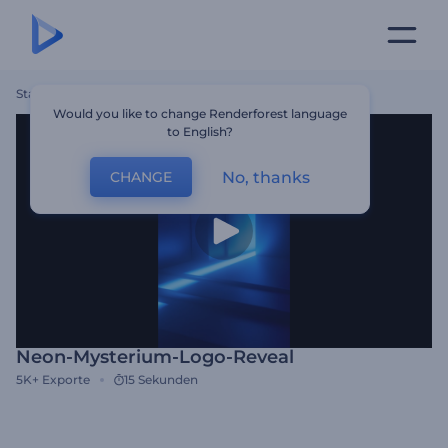
Startseite
Vorlagen
Neon-Mysterium-Logo-Reveal
Would you like to change Renderforest language
to English?
No, thanks
CHANGE
Neon-Mysterium-Logo-Reveal
5K+
Exporte
15 Sekunden