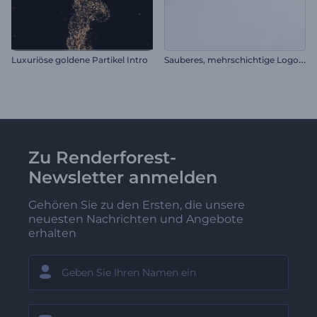
S
auberes, mehrschichtige Logo-Reveal
Luxuriöse goldene Partikel Intro
Zu Renderforest-
Newsletter anmelden
Gehören Sie zu den Ersten, die unsere
neuesten Nachrichten und Angebote
erhalten