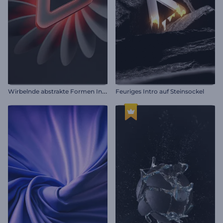
W
irbelnde abstrakte Formen Intro
Feuriges Intro auf Steinsockel