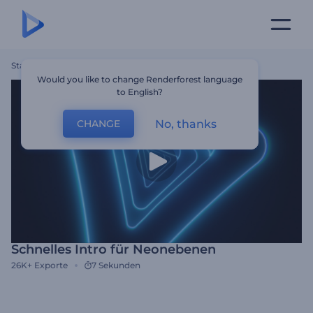
Startseite
Vorlagen
Schnelles Intro Für Neonebenen
Would you like to change Renderforest language
to English?
No, thanks
CHANGE
Schnelles Intro für Neonebenen
26K+
Exporte
7 Sekunden