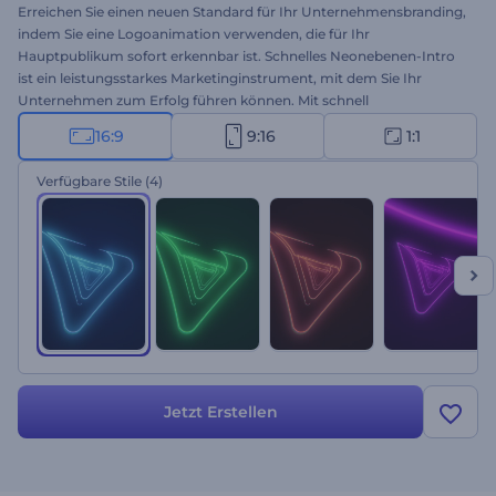
Erreichen Sie einen neuen Standard für Ihr Unternehmensbranding,
indem Sie eine Logoanimation verwenden, die für Ihr
Hauptpublikum sofort erkennbar ist. Schnelles Neonebenen-Intro
ist ein leistungsstarkes Marketinginstrument, mit dem Sie Ihr
Unternehmen zum Erfolg führen können. Mit schnell
herauszoomenden Neonebenen wird dieses Intro sicher einen
16:9
9:16
1:1
hervorragenden Eindruck bei Ihren Zuschauern hinterlassen und
das Interesse an Ihrem Unternehmen steigern. Sie brauchen nur Ihr
Verfügbare Stile
(4)
Logo hochzuladen, die gewünschte Stiloption auszuwählen, Ihren
Slogan zu schreiben und auf Ihr professionell animiertes Intro zu
warten. Perfekt geeignet für Unternehmensvorstellungen,
Produkt- oder Dienstleistungswerbung, Präsentationseröffnungen,
Intros oder Outros von Kanälen, Werbespots und vieles mehr.
Probieren Sie es jetzt aus!
Jetzt Erstellen