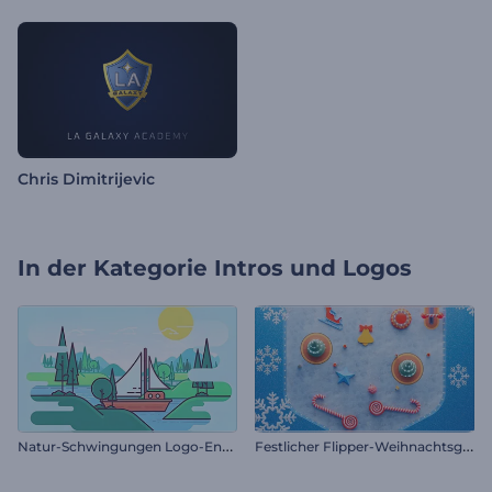
Chris Dimitrijevic
In der Kategorie
Intros und Logos
N
atur-Schwingungen Logo-Enthüllung
F
estlicher Flipper-Weihnachtsgruß