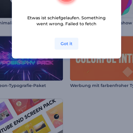
Etwas ist schiefgelaufen. Something
Set minimalistischer Überschriften
Lebendige Formen Diashow
went wrong. Failed to fetch
Got it
eon-Typografie-Paket