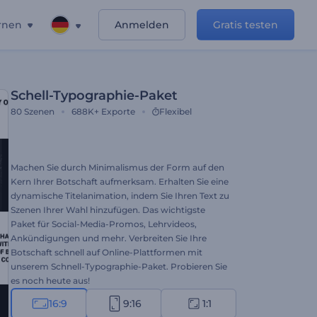
rnen
Anmelden
Gratis testen
Schell-Typographie-Paket
80
Szenen
688K+
Exporte
Flexibel
Machen Sie durch Minimalismus der Form auf den
Kern Ihrer Botschaft aufmerksam. Erhalten Sie eine
dynamische Titelanimation, indem Sie Ihren Text zu
Szenen Ihrer Wahl hinzufügen. Das wichtigste
Paket für Social-Media-Promos, Lehrvideos,
Ankündigungen und mehr. Verbreiten Sie Ihre
Botschaft schnell auf Online-Plattformen mit
unserem Schnell-Typographie-Paket. Probieren Sie
es noch heute aus!
16:9
9:16
1:1