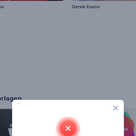
ox
Derek Evans
rlagen