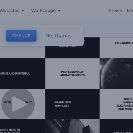
Websites
Werkzeuge
Preise
Le
No, thanks
CHANGE