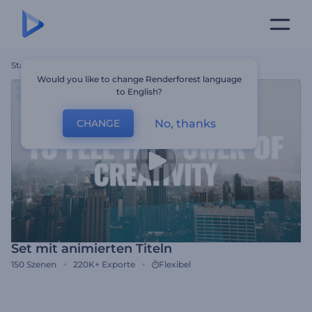
Startseite
Vorlagen
Set Mit Animierten Titeln
Would you like to change Renderforest language
to English?
No, thanks
CHANGE
Set mit animierten Titeln
150
Szenen
220K+
Exporte
Flexibel