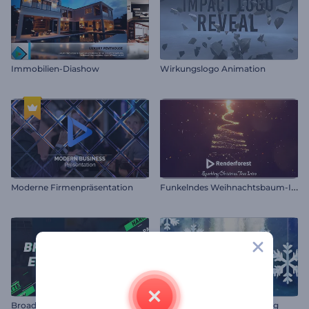
Immobilien-Diashow
Wirkungslogo Animation
F
unkelndes Weihnachtsbaum-Intro
Moderne Firmenpräsentation
B
roadcast Videobearbeitungs-Toolkit
Weinhachtsgrüße Einleitung