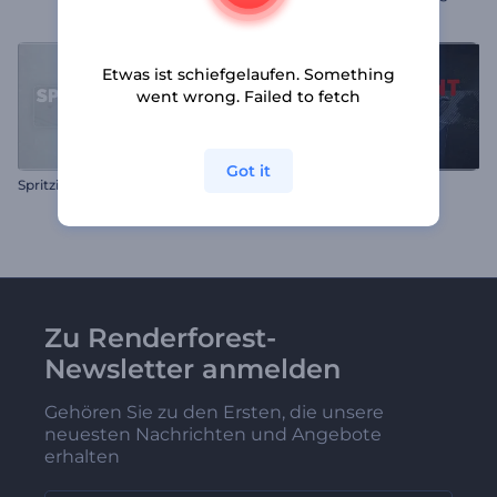
Etwas ist schiefgelaufen. Something
went wrong. Failed to fetch
Got it
Spritzige Partikel-Slideshow
Konferenz Event Einleitung
Zu Renderforest-
Newsletter anmelden
Gehören Sie zu den Ersten, die unsere
neuesten Nachrichten und Angebote
erhalten