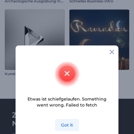
A
rchäologische Ausgrabung Intro
Schnelles Business-Intro
Kunststoff Logoanimation
Ramadan Intro
Etwas ist schiefgelaufen. Something
went wrong. Failed to fetch
Zu Renderforest-
Newsletter anmelden
Got it