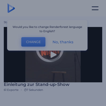
Startseite
Vorlagen
Einleitung Zur Stand-Up-Show
Would you like to change Renderforest language
to English?
No, thanks
CHANGE
Einleitung zur Stand-up-Show
61
Exporte
7 Sekunden