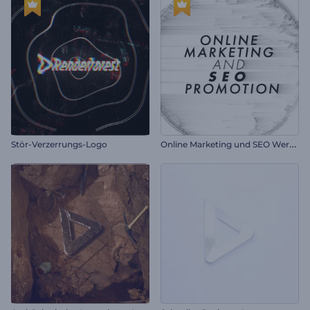
O
nline Marketing und SEO Werbung
Stör-Verzerrungs-Logo