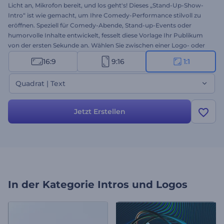
Licht an, Mikrofon bereit, und los geht's! Dieses „Stand-Up-Show-
Intro“ ist wie gemacht, um Ihre Comedy-Performance stilvoll zu
eröffnen. Speziell für Comedy-Abende, Stand-up-Events oder
humorvolle Inhalte entwickelt, fesselt diese Vorlage Ihr Publikum
von der ersten Sekunde an. Wählen Sie zwischen einer Logo- oder
Textversion und legen Sie los – fügen Sie Ihren Shownamen, das
16:9
9:16
1:1
Datum und den Veranstaltungsort hinzu und untermalen Sie das
Ganze mit mitreißender Hintergrundmusik. Jetzt erstellen und Ihre
Quadrat | Text
Stand-up-Show zum Knaller machen!
Jetzt Erstellen
In der Kategorie
Intros und Logos