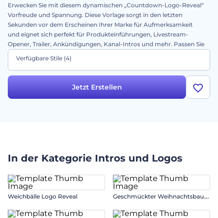
Erwecken Sie mit diesem dynamischen „Countdown-Logo-Reveal“
Vorfreude und Spannung. Diese Vorlage sorgt in den letzten
Sekunden vor dem Erscheinen Ihrer Marke für Aufmerksamkeit
und eignet sich perfekt für Produkteinführungen, Livestream-
Opener, Trailer, Ankündigungen, Kanal-Intros und mehr. Passen Sie
sie in Sekundenschnelle an, indem Sie Ihr Logo, Ihren Text und Ihre
Verfügbare Stile
(4)
Hintergrundmusik hinzufügen. Egal, ob Sie kreativ sind oder ein
Unternehmen führen – diese Vorlage ist die perfekte Wahl für ein
wirkungsvolles Intro. Probieren Sie sie jetzt aus!
Jetzt Erstellen
In der Kategorie
Intros und Logos
G
eschmückter Weihnachtsbaum Intro
Weichbälle Logo Reveal