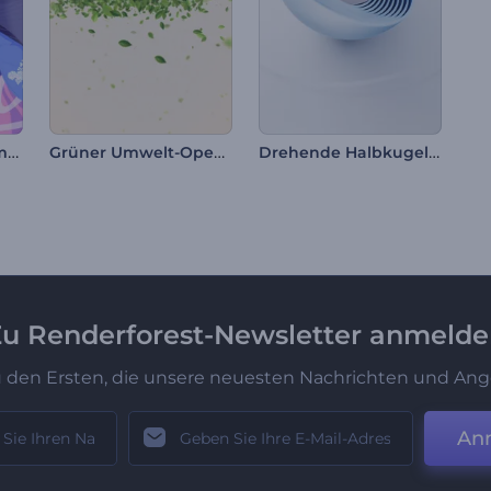
Tanabata Gruß Animation
Grüner Umwelt-Opener
Drehende Halbkugel Logo-Reveal
u Renderforest-Newsletter anmeld
u den Ersten, die unsere neuesten Nachrichten und Ang
An