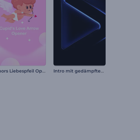
Amors Liebespfeil Opener
Intro mit gedämpftem Licht