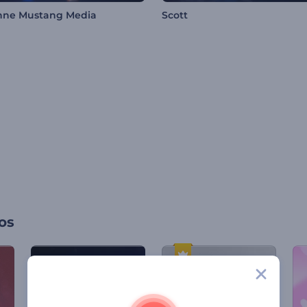
nne Mustang Media
Scott
os