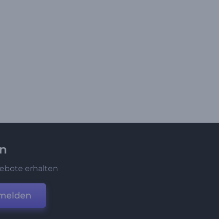
en
ebote erhalten
melden