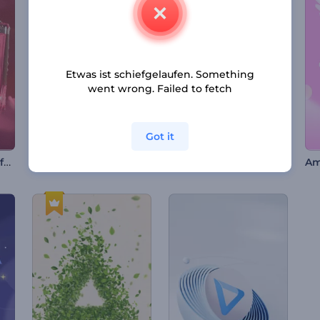
Etwas ist schiefgelaufen. Something
went wrong. Failed to fetch
Got it
Blumiger Parfümauftakt
Rotierender Rauch Logo-Reveal
3D-Pixel-Intro