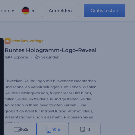
rnen
Anmelden
Gratis testen
Premium-Vorlage
Buntes Hologramm-Logo-Reveal
16K+
Exporte
7 Sekunden
Erwecken Sie Ihr Logo mit blinkenden Neonfarben
und schnellen Verwirbelungen zum Leben. Wählen
Sie Ihre Lieblingsversion, fügen Sie Ihr Bild hinzu,
füllen Sie die Textfelder aus und gestalten Sie die
Animation in Ihren bevorzugten Farben. Eine
großartige Wahl für Intros/Outros, Promovideos,
Präsentationen und vieles mehr. Probieren Sie es
jetzt aus!
16:9
9:16
1:1