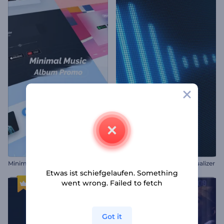
M
inimalistisches Musikalbum zu Werbezwecken
LCD-Bildschirm-Musik-Visualizer
Etwas ist schiefgelaufen. Something
went wrong. Failed to fetch
Got it