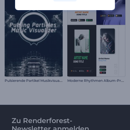
P
ulsierende Partikel Musikvisualisierer
M
oderne Rhythmen Album-Promo
Zu Renderforest-
Newsletter anmelden