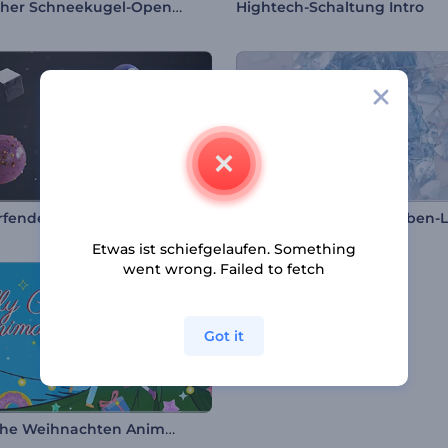
Magischer Schneekugel-Opener
Hightech-Schaltung Intro
fendes Logo Reveal
Etwas ist schiefgelaufen. Something
went wrong. Failed to fetch
Got it
Fröhliche Weihnachten Animationen