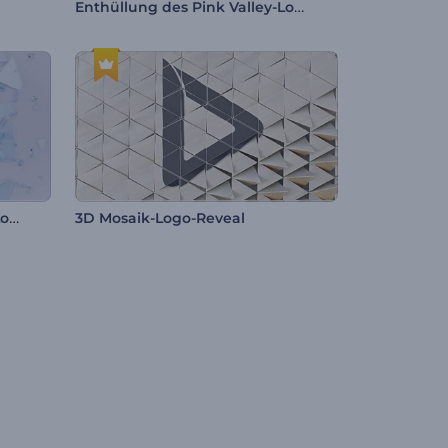
Enthüllung des Pink Valley-Logos
Zerbrochene Glasscherben-Logo
3D Mosaik-Logo-Reveal