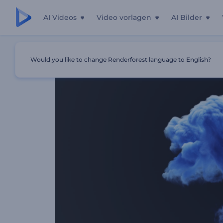
AI Videos
Video vorlagen
AI Bilder
Startseite
Vorlagen
Raucherhöhung Logo
Would you like to change Renderforest language to English?